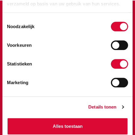
verzameld op basis van uw gebruik van hun services.
BOUWKUNDIGE ENGINEERING
Toestemmingsselectie
BIM-MODELLEN
Noodzakelijk
BOUWKUNDE
SCAN2BIM
ENERGIEZUINIGHEID
Voorkeuren
BIM
DYNAMO
REVIT-BIBLIOTHEEK
Statistieken
BOUWKUNDIG MANAGEMENT
Marketing
BIM-MANAGEMENT
BOUWMANAGEMENT
CONTRACTMANAGEMENT
Details tonen
ONDERZOEK EN ONTWIKKELING
Alles toestaan
INNOVATIE