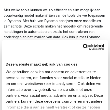
Met welke tools kunnen we zo efficiënt en slim mogelijk een
bouwkundig model maken? Een van de tools die we toepassen
is Dynamo. Met hulp van Dynamo schrijven onze modelleurs
zelf scripts. Deze scripts maken het mogelijk om repeterende
handelingen te automatiseren, zoals het controleren van
coderingen en het invullen van data. Ook kun je met Dynamo
tekeningen automatisch maatvoeren. Dat bespaart veel tijd en
verhoogt de kwaliteit van de informatie in het BIM-model.
Dynamisch met Dynamo
Deze website maakt gebruik van cookies
We zetten nu stappen om met hulp van Dynolearning, specialist
We gebruiken cookies om content en advertenties te
op dit vlak, Dynamo nog breder toe te passen. Zo kijken we hoe
personaliseren, om functies voor social media te bieden
we scripts die we hebben ontwikkeld voor een specifiek project,
en om ons websiteverkeer te analyseren. Ook delen we
toepasbaar kunnen maken voor andere projecten. Ook bouwen
informatie over uw gebruik van onze site met onze
we een eigen scripts-bibliotheek op. Want door te blijven
partners voor social media, adverteren en analyse. Deze
innoveren, helpen wij onze opdrachtgevers alles uit hun
partners kunnen deze gegevens combineren met andere
bouwprojecten te halen.
informatie die u aan ze heeft verstrekt of die ze hebben